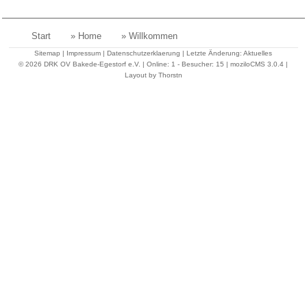
Start
» Home
» Willkommen
Sitemap
|
Impressum
|
Datenschutzerklaerung
| Letzte Änderung:
Aktuelles
©
2026 DRK OV Bakede-Egestorf e.V. |
Online: 1 - Besucher: 15
|
moziloCMS 3.0.4
|
Layout by Thorstn