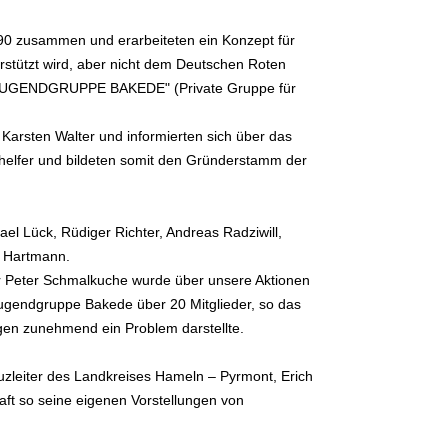
90 zusammen und erarbeiteten ein Konzept für
erstützt wird, aber nicht dem Deutschen Roten
nn "JUGENDGRUPPE BAKEDE" (Private Gruppe für
Karsten Walter und informierten sich über das
ghelfer und bildeten somit den Gründerstamm der
el Lück, Rüdiger Richter, Andreas Radziwill,
d Hartmann.
er Peter Schmalkuche wurde über unsere Aktionen
 Jugendgruppe Bakede über 20 Mitglieder, so das
gen zunehmend ein Problem darstellte.
zleiter des Landkreises Hameln – Pyrmont, Erich
ft so seine eigenen Vorstellungen von