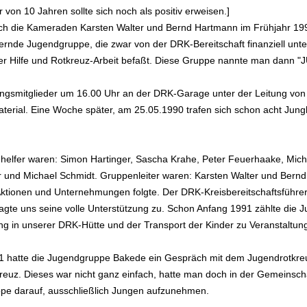
 von 10 Jahren sollte sich noch als positiv erweisen.]
ich die Kameraden Karsten Walter und Bernd Hartmann im Frühjahr 19
uernde Jugendgruppe, die zwar von der DRK-Bereitschaft finanziell unt
Erster Hilfe und Rotkreuz-Arbeit befaßt. Diese Gruppe nannte man da
ungsmitglieder um 16.00 Uhr an der DRK-Garage unter der Leitung von 
terial. Eine Woche später, am 25.05.1990 trafen sich schon acht Jun
helfer waren: Simon Hartinger, Sascha Krahe, Peter Feuerhaake, Micha
r und Michael Schmidt. Gruppenleiter waren: Karsten Walter und Bern
 Aktionen und Unternehmungen folgte. Der DRK-Kreisbereitschaftsführ
sagte uns seine volle Unterstützung zu. Schon Anfang 1991 zählte die
ng in unserer DRK-Hütte und der Transport der Kinder zu Veranstaltun
1 hatte die Jugendgruppe Bakede ein Gespräch mit dem Jugendrotkreu
uz. Dieses war nicht ganz einfach, hatte man doch in der Gemeinscha
pe darauf, ausschließlich Jungen aufzunehmen.